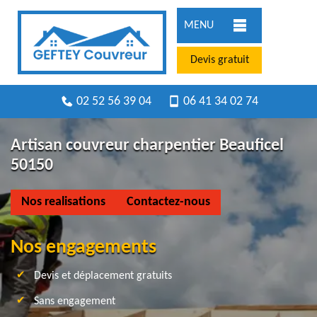
MENU
Devis gratuit
02 52 56 39 04
06 41 34 02 74
Artisan couvreur charpentier Beauficel
50150
Nos realisations
Contactez-nous
Nos engagements
Devis et déplacement gratuits
Sans engagement