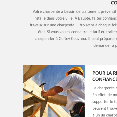
C
Votre charpente a besoin de traitement préventif 
installé dans votre ville. À Baupte, faites confia
travaux sur une charpente. Il trouvera à chaque foi
état. Si vous voulez connaitre le tarif du tra
charpentier à Geftey Couvreur. Il peut préparer u
demander à pa
POUR LA R
CONFIANCE
La charpente e
En effet, de n
supporter le t
peuvent trouve
à un un charp