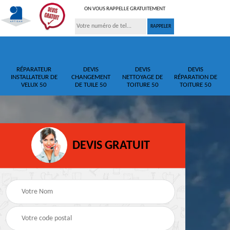
ON VOUS RAPPELLE GRATUITEMENT
RÉPARATEUR
DEVIS
DEVIS
DEVIS
INSTALLATEUR DE
CHANGEMENT
NETTOYAGE DE
RÉPARATION DE
VELUX 50
DE TUILE 50
TOITURE 50
TOITURE 50
DEVIS GRATUIT