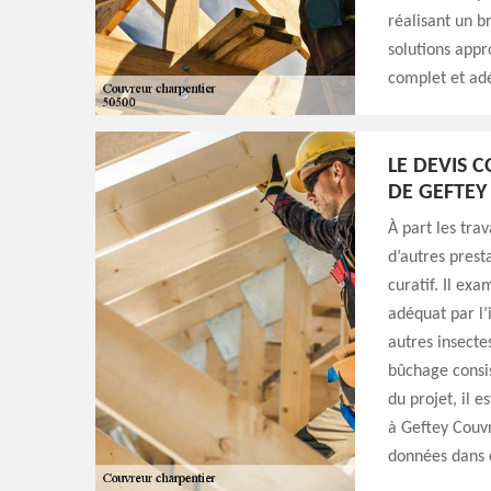
réalisant un br
solutions appro
complet et adé
LE DEVIS 
DE GEFTE
À part les tra
d’autres prest
curatif. Il ex
adéquat par l’
autres insectes
bûchage consis
du projet, il
à Geftey Couvr
données dans c