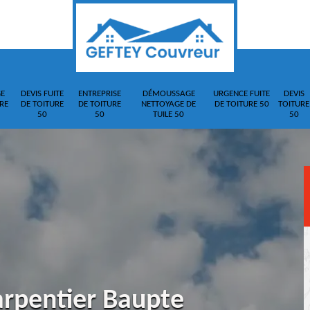
E
DEVIS FUITE
ENTREPRISE
DÉMOUSSAGE
URGENCE FUITE
DEVIS
RE
DE TOITURE
DE TOITURE
NETTOYAGE DE
DE TOITURE 50
TOITURE
50
50
TUILE 50
50
arpentier Baupte