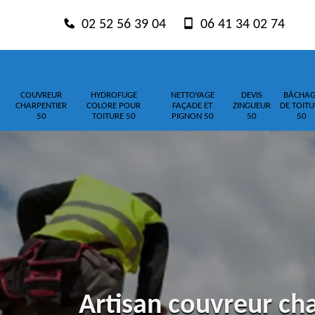
02 52 56 39 04
06 41 34 02 74
COUVREUR
HYDROFUGE
NETTOYAGE
DEVIS
BÂCHAG
CHARPENTIER
COLORE POUR
FAÇADE ET
ZINGUEUR
DE TOITU
50
TOITURE 50
PIGNON 50
50
50
Artisan couvreur ch