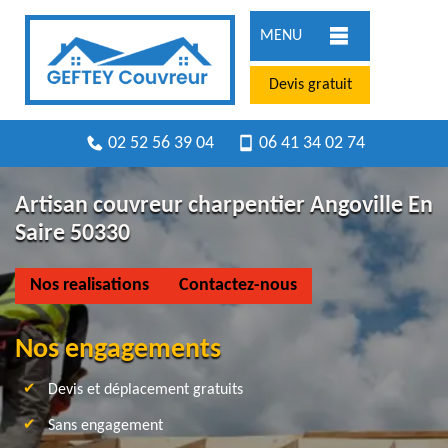
MENU
Devis gratuit
02 52 56 39 04
06 41 34 02 74
Artisan couvreur charpentier Angoville En
Saire 50330
Nos realisations
Contactez-nous
Nos engagements
Devis et déplacement gratuits
Sans engagement