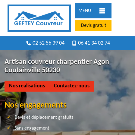
MENU
Devis gratuit
02 52 56 39 04
06 41 34 02 74
Artisan couvreur charpentier Agon
Coutainville 50230
Nos realisations
Contactez-nous
Nos engagements
Devis et déplacement gratuits
Sans engagement